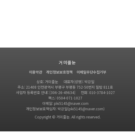
거미줄눈
이용약관
개인정보보호정책
이메일무단수집거부
상호: 거미줄눈
대표자(성명): 박강일
주소: 21408 인천광역시 부평구 부평동 752-50번지 힐탑 811호
사업자 등록번호 안내: [306-26-49634]
전화: 010-3784-1027
팩스: 0504-071-1027
이메일: pki5145@naver.com
개인정보보호책임자: 박강일(pki5145@naver.com)
Copyright © 거미줄눈. All rights reserved.