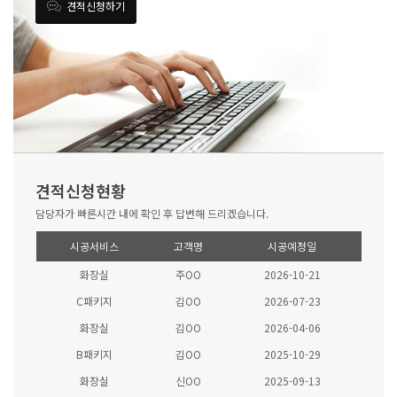
견적신청하기
견적신청현황
담당자가 빠른시간 내에 확인 후 답변해 드리겠습니다.
시공서비스
고객명
시공예정일
화장실
주OO
2026-10-21
C패키지
김OO
2026-07-23
화장실
김OO
2026-04-06
B패키지
김OO
2025-10-29
화장실
신OO
2025-09-13